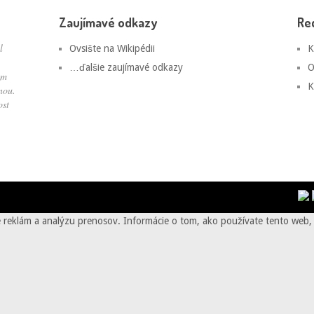
Zaujímavé odkazy
Re
l
Ovsište na Wikipédii
K
…ďalšie zaujímavé odkazy
O
om
K
nou.
ost
 reklám a analýzu prenosov. Informácie o tom, ako používate tento web, 