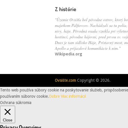
Z histórie
"Územie Ovsišťa bol pôvodne ostrov, ktorý bo
majetkom Pálfiovcov. Nachádzali sa tu polia,
nivy, háje. Pôvodná osada vznikla pri výletn
hostinci, pôvodne hájovni, pred prvou sv. voj
Dnes je tam sídlisko Háje, Prístavný most, m
Apollo a príjazdové komunikácie k nim."
Wikipedia.org
Ovsište.com
Copyright © 2026.
Tento web používa súbory cookie na poskytovanie služieb, prispôsobenie
používaním súborov cookie.
Dobre
Viac informácií
Ochrana súkromia
Close
Privacy Overview