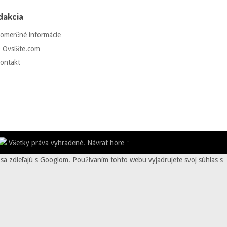
dakcia
omerčné informácie
 Ovsište.com
ontakt
Všetky práva vyhradené.
Návrat hore ↑
sa zdieľajú s Googlom. Používaním tohto webu vyjadrujete svoj súhlas s