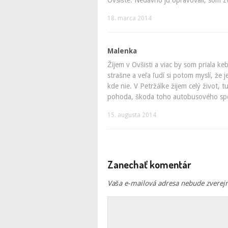
Ovsište. Nedávno ju opravovali, som 
18. marca 2014
Malenka
Žijem v Ovšisti a viac by som priala k
strašne a veľa ľudí si potom myslí, že j
kde nie. V Petržálke žijem celý život, tu
pohoda, škoda toho autobusového spo
15. augusta 2014
Zanechať komentár
Vaša e-mailová adresa nebude zverej