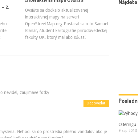
Interaktívna mapa Ovsišťa
Nájdete
 – 2.
Ovsište sa dočkalo aktualizovanej
interaktívnej mapy na serveri
behu
OpenStreetMap.org Postaral sa o to Samuel
rite
Blanár, študent kartografie prírodovedeckej
k
fakulty UK, ktorý mal ako súčasť
to nevidel, zaujimave fotky
Posledn
Odpovedať
cateringu
9 sep 2013
omyslená. Nehodí sa do prostredia plného vandalov ako je