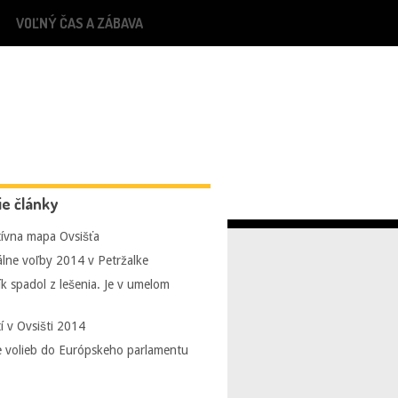
VOĽNÝ ČAS A ZÁBAVA
ie články
tívna mapa Ovsišťa
ne voľby 2014 v Petržalke
k spadol z lešenia. Je v umelom
í v Ovsišti 2014
 volieb do Európskeho parlamentu