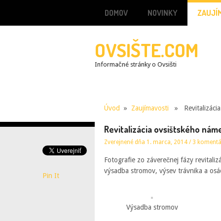
DOMOV
NOVINKY
ZAUJÍ
OVSIŠTE.COM
Informačné stránky o Ovsišti
Úvod
»
Zaujímavosti
» Revitalizácia 
Revitalizácia ovsištského náme
Zverejnené dňa 1. marca, 2014
/
3 komentá
Fotografie zo záverečnej fázy revitali
výsadba stromov, výsev trávnika a osád
Pin It
Výsadba stromov