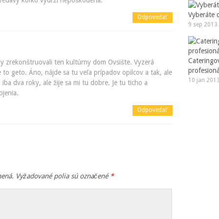
zvedavý koľko vydrží nepoškodená.
Vyberáte 
Odpovedať
9 sep 2013
Cateringov
eby zrekonštruovali ten kultúrny dom Ovsište. Vyzerá
profesion
e to geto. Áno, nájde sa tu veľa prípadov opilcov a tak, ale
10 jan 201
 iba dva roky, ale žije sa mi tu dobre. Je tu ticho a
jenia.
Odpovedať
nená.
Vyžadované polia sú označené
*