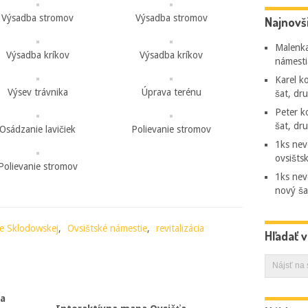
Výsadba stromov
Výsadba stromov
Najnovš
Malenk
Výsadba kríkov
Výsadba kríkov
námesti
Karel
ko
Výsev trávnika
Úprava terénu
šat, dr
Peter
k
šat, dr
Osádzanie lavičiek
Polievanie stromov
1ks nev
ovsišts
Polievanie stromov
1ks nev
nový ša
ie Sklodowskej
,
Ovsištské námestie
,
revitalizácia
Hľadať 
sa