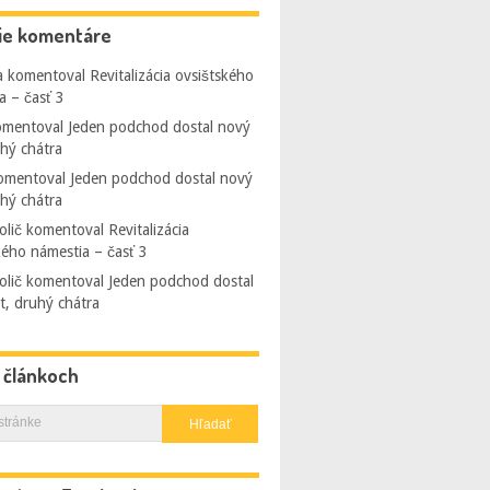
ie komentáre
a
komentoval
Revitalizácia ovsištského
a – časť 3
mentoval
Jeden podchod dostal nový
uhý chátra
omentoval
Jeden podchod dostal nový
uhý chátra
olič
komentoval
Revitalizácia
kého námestia – časť 3
olič
komentoval
Jeden podchod dostal
t, druhý chátra
v článkoch