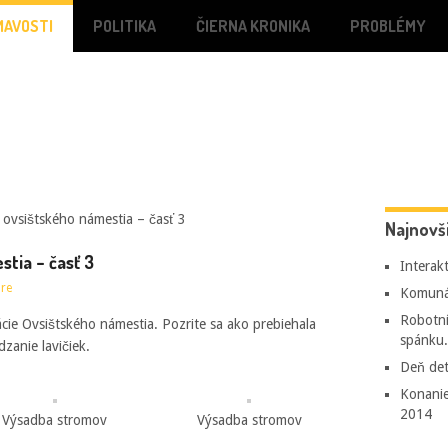
MAVOSTI
POLITIKA
ČIERNA KRONIKA
PROBLÉMY
ovsištského námestia – časť 3
Najnovš
stia – časť 3
Interak
re
Komunál
Robotní
zácie Ovsištského námestia. Pozrite sa ako prebiehala
spánku.
zanie lavičiek.
Deň det
Konanie
2014
Výsadba stromov
Výsadba stromov