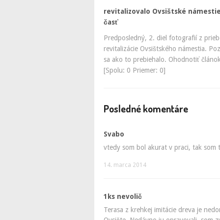
revitalizovalo Ovsištské námestie
časť
Predposledný, 2. diel fotografií z prie
revitalizácie Ovsištského námestia. Poz
sa ako to prebiehalo. Ohodnotiť článo
[Spolu: 0 Priemer: 0]
Posledné komentáre
Svabo
vtedy som bol akurat v praci, tak som 
14. marca 2014
1ks nevolič
Terasa z krehkej imitácie dreva je ned